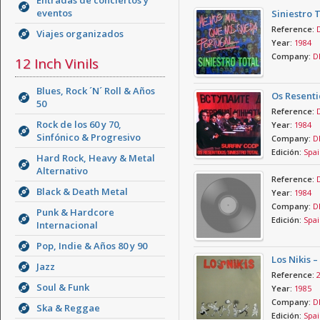
Entradas de conciertos y
eventos
Siniestro 
Reference:
Viajes organizados
Year:
1984
Company:
D
12 Inch Vinils
Blues, Rock ´N´ Roll & Años
Os Resentid
50
Reference:
Rock de los 60 y 70,
Year:
1984
Sinfónico & Progresivo
Company:
D
Edición:
Spai
Hard Rock, Heavy & Metal
Alternativo
Reference:
Black & Death Metal
Year:
1984
Company:
D
Punk & Hardcore
Edición:
Spai
Internacional
Pop, Indie & Años 80 y 90
Los Nikis –
Jazz
Reference:
Soul & Funk
Year:
1985
Company:
D
Ska & Reggae
Edición:
Spai