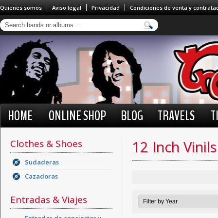
Quienes somos
Aviso legal
Privacidad
Condiciones de venta y contrata
HOME
ONLINE SHOP
BLOG
TRAVELS
T
Clothes & Shoes
12 Inch Vinils
Sudaderas
Cazadoras
Entradas & Viajes