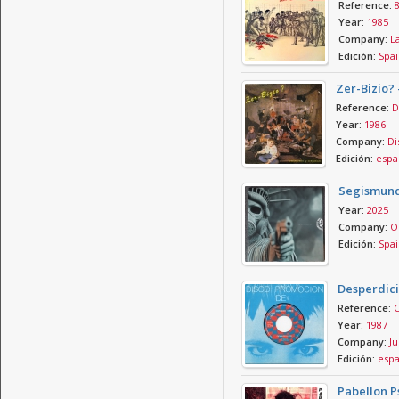
Reference:
Year:
1985
Company:
La
Edición:
Spai
Zer-Bizio?
Reference:
D
Year:
1986
Company:
Di
Edición:
espa
Segismund
Year:
2025
Company:
OD
Edición:
Spai
Desperdicis
Reference:
C
Year:
1987
Company:
Ju
Edición:
esp
Pabellon P