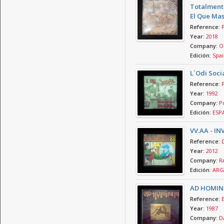
Totalmente
El Que Ma
Reference:
Year:
2018
Company:
O
Edición:
Spai
L´Odi Soci
Reference:
Year:
1992
Company:
Po
Edición:
ESP
VV.AA - IN
Reference:
Year:
2012
Company:
RA
Edición:
ARG
AD HOMIN
Reference:
Year:
1987
Company:
D