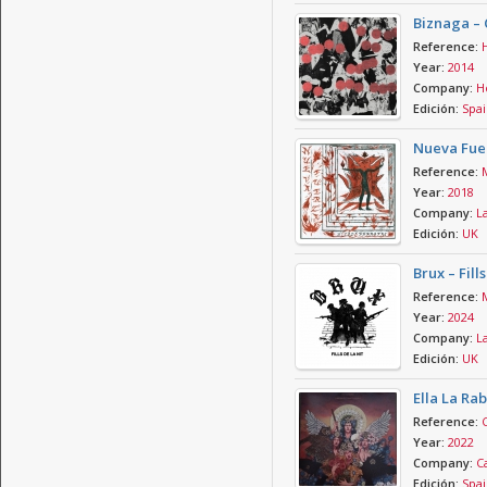
Biznaga – 
Reference:
Year:
2014
Company:
Ho
Edición:
Spai
Nueva Fuer
Reference:
Year:
2018
Company:
La
Edición:
UK
Brux – Fill
Reference:
Year:
2024
Company:
La
Edición:
UK
Ella La Ra
Reference:
Year:
2022
Company:
Ca
Edición:
Spai