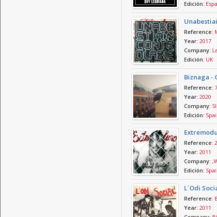
Edición:
Esp
Unabestia
Reference:
Year:
2017
Company:
La
Edición:
UK
Biznaga - 
Reference:
Year:
2020
Company:
Sl
Edición:
Spai
Extremodu
Reference:
Year:
2011
Company:
,W
Edición:
Spai
L´Odi Soci
Reference:
Year:
2011
Company:
B