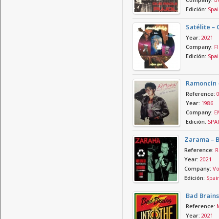
Edición:
Spai
Satélite – 
Year:
2021
Company:
Fl
Edición:
Spai
Ramoncín - 
Reference:
Year:
1986
Company:
E
Edición:
SPA
Zarama – B
Reference:
R
Year:
2021
Company:
Vo
Edición:
Spai
Bad Brains
Reference:
Year:
2021