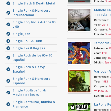
Edición:
Spai
Single Black & Death Metal
Manolo Kab
Single Punk & Hardcore
Todavia Te
Internacional
Reference:
Single Pop, Indie & Años 80
Year:
2014
y 90
Company:
Po
Single Jazz
Edición:
Spai
Single Soul & Funk
Ramoncín – 
Single Ska & Reggae
Reference:
P
Year:
1990
Single Rock de los 60 y 70
Company:
R
Español
Edición:
Spai
Single Rock & Heavy
Español
Various – 
Reference:
Single Punk & Hardcore
Year:
1983
Español
Company:
Fu
Single Pop Español &
Valladolid,
Movida de los 80
Edición:
Spai
Single Cantautor, Rumba &
La Polla R
Flamenco
Reference: