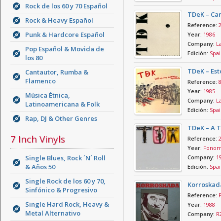
Rock de los 60 y 70 Español
TDeK – Car
Rock & Heavy Español
Reference:
Punk & Hardcore Español
Year:
1986
Company:
La
Pop Español & Movida de
Edición:
Spai
los 80
TDeK – Est
Cantautor, Rumba &
Flamenco
Reference:
Year:
1985
Música Étnica,
Company:
La
Latinoamericana & Folk
Edición:
Spai
Rap, DJ & Other Genres
TDeK – A T
7 Inch Vinyls
Reference:
Year:
Fonom
Single Blues, Rock ´N´ Roll
Company:
1
& Años 50
Edición:
Spai
Single Rock de los 60 y 70,
Korroskad
Sinfónico & Progresivo
Reference:
Single Hard Rock, Heavy &
Year:
1988
Metal Alternativo
Company:
R2