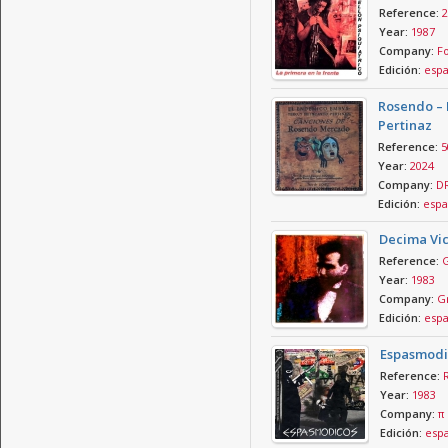
Reference:
2
Year:
1987
Company:
Fo
Edición:
esp
Rosendo – 
Pertinaz
Reference:
5
Year:
2024
Company:
D
Edición:
espa
Decima Vic
Reference:
Year:
1983
Company:
Gr
Edición:
esp
Espasmodi
Reference:
Year:
1983
Company:
π 
Edición:
esp