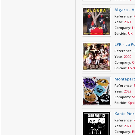
Algara – A
Reference:
Year:
2021
Company:
La
Edición:
UK
LPR – La P
Reference:
Year:
2020
Company:
O
Edición:
ESP
Monteperd
Reference:
Year:
2022
Company:
S
Edición:
Spai
Kante Pinr
Reference:
Year:
2021
Company:
El