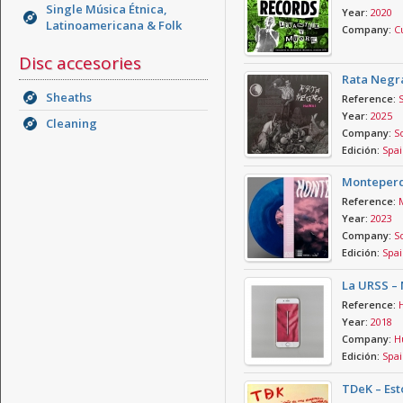
Single Música Étnica,
Year:
2020
Latinoamericana & Folk
Company:
Cu
Disc accesories
Rata Negr
Sheaths
Reference:
Year:
2025
Cleaning
Company:
S
Edición:
Spai
Monteperd
Reference:
Year:
2023
Company:
S
Edición:
Spai
La URSS –
Reference:
Year:
2018
Company:
Hu
Edición:
Spai
TDeK – Est