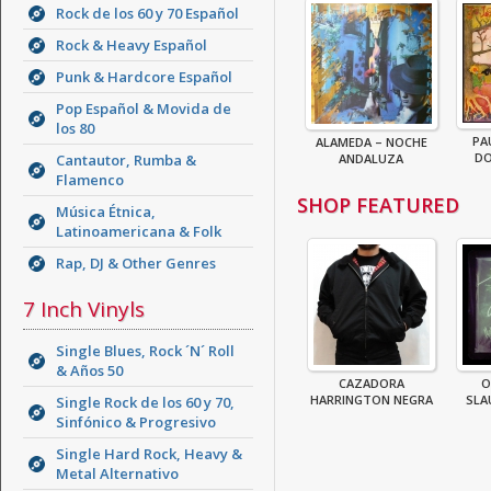
Rock de los 60 y 70 Español
Rock & Heavy Español
Punk & Hardcore Español
Pop Español & Movida de
los 80
PAU
ALAMEDA – NOCHE
DO
Cantautor, Rumba &
ANDALUZA
Flamenco
SHOP FEATURED
Música Étnica,
Latinoamericana & Folk
Rap, DJ & Other Genres
7 Inch Vinyls
Single Blues, Rock ´N´ Roll
& Años 50
CAZADORA
O
HARRINGTON NEGRA
SLA
Single Rock de los 60 y 70,
Sinfónico & Progresivo
Single Hard Rock, Heavy &
Metal Alternativo