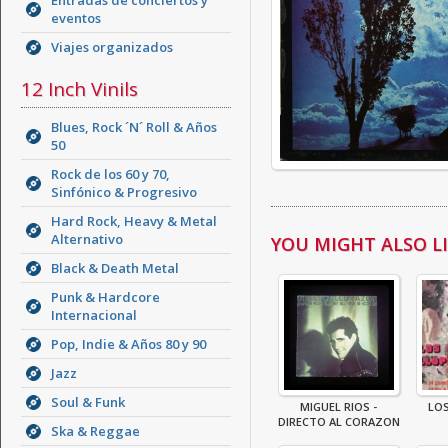
Entradas de conciertos y
eventos
Viajes organizados
12 Inch Vinils
Blues, Rock ´N´ Roll & Años
50
Rock de los 60 y 70,
Sinfónico & Progresivo
Hard Rock, Heavy & Metal
Alternativo
YOU MIGHT ALSO LIK
Black & Death Metal
Punk & Hardcore
Internacional
Pop, Indie & Años 80 y 90
Jazz
Soul & Funk
MIGUEL RIOS -
LOS
DIRECTO AL CORAZON
Ska & Reggae