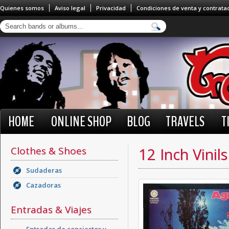
Quienes somos
Aviso legal
Privacidad
Condiciones de venta y contrata
HOME
ONLINE SHOP
BLOG
TRAVELS
T
Clothes & Shoes
12 Inch Vinils
Sudaderas
Cazadoras
Entradas & Viajes