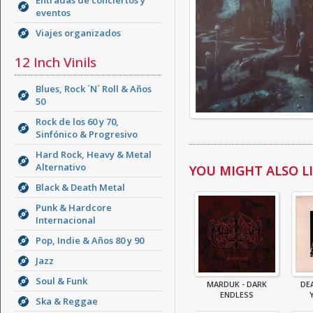
Entradas de conciertos y
eventos
Viajes organizados
12 Inch Vinils
Blues, Rock ´N´ Roll & Años
50
Rock de los 60 y 70,
Sinfónico & Progresivo
Hard Rock, Heavy & Metal
Alternativo
YOU MIGHT ALSO LIK
Black & Death Metal
Punk & Hardcore
Internacional
Pop, Indie & Años 80 y 90
Jazz
Soul & Funk
MARDUK - DARK
DE
ENDLESS
Ska & Reggae