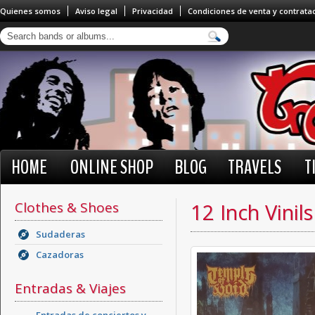
Quienes somos
Aviso legal
Privacidad
Condiciones de venta y contrata
HOME
ONLINE SHOP
BLOG
TRAVELS
T
Clothes & Shoes
12 Inch Vinils
Sudaderas
Cazadoras
Entradas & Viajes