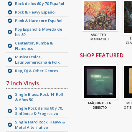
Rock de los 60 y 70 Español
Rock & Heavy Español
Punk & Hardcore Español
Pop Español & Movida de
los 80
ABORTED –
E
MANIACULT
Cantautor, Rumba &
CLA
Flamenco
SHOP FEATURED
Música Étnica,
Latinoamericana & Folk
Rap, DJ & Other Genres
7 Inch Vinyls
Single Blues, Rock ´N´ Roll
& Años 50
MÁQUINA! - EN
MU
DIRECTO
OTIS 
Single Rock de los 60 y 70,
Sinfónico & Progresivo
Single Hard Rock, Heavy &
Metal Alternativo