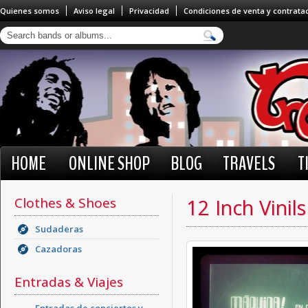
Quienes somos
Aviso legal
Privacidad
Condiciones de venta y contrata
HOME
ONLINE SHOP
BLOG
TRAVELS
T
Clothes & Shoes
12 Inch Vinils
Sudaderas
Cazadoras
Entradas & Viajes