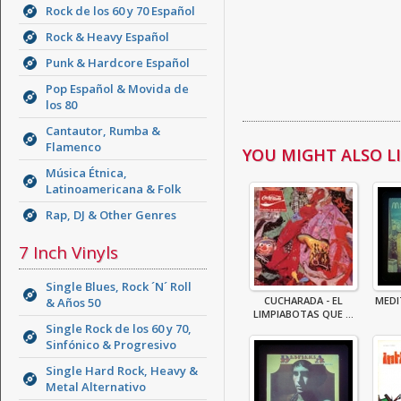
Rock de los 60 y 70 Español
Rock & Heavy Español
Punk & Hardcore Español
Pop Español & Movida de
los 80
Cantautor, Rumba &
Flamenco
YOU MIGHT ALSO LIK
Música Étnica,
Latinoamericana & Folk
Rap, DJ & Other Genres
7 Inch Vinyls
Single Blues, Rock ´N´ Roll
CUCHARADA - EL
MEDI
& Años 50
LIMPIABOTAS QUE ...
Single Rock de los 60 y 70,
Sinfónico & Progresivo
Single Hard Rock, Heavy &
Metal Alternativo