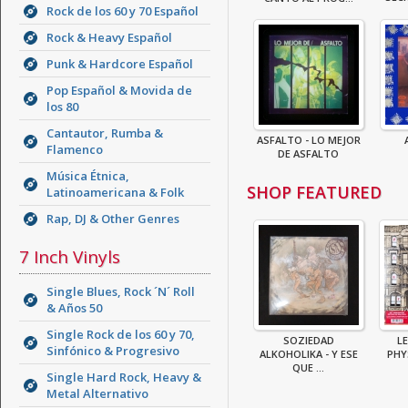
Rock de los 60 y 70 Español
Rock & Heavy Español
Punk & Hardcore Español
Pop Español & Movida de
los 80
Cantautor, Rumba &
ASFALTO - LO MEJOR
Flamenco
DE ASFALTO
Música Étnica,
SHOP FEATURED
Latinoamericana & Folk
Rap, DJ & Other Genres
7 Inch Vinyls
Single Blues, Rock ´N´ Roll
& Años 50
Single Rock de los 60 y 70,
SOZIEDAD
LE
Sinfónico & Progresivo
ALKOHOLIKA - Y ESE
PHY
QUE ...
Single Hard Rock, Heavy &
Metal Alternativo