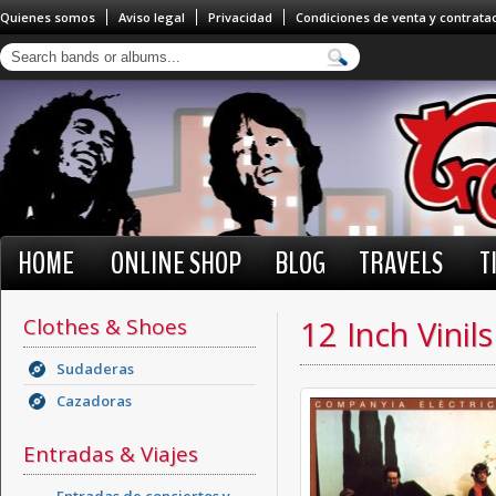
Quienes somos
Aviso legal
Privacidad
Condiciones de venta y contrata
HOME
ONLINE SHOP
BLOG
TRAVELS
T
Clothes & Shoes
12 Inch Vinils
Sudaderas
Cazadoras
Entradas & Viajes