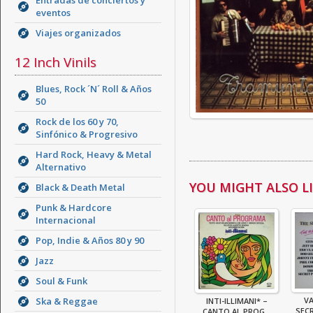
Entradas de conciertos y
eventos
Viajes organizados
12 Inch Vinils
Blues, Rock ´N´ Roll & Años
50
Rock de los 60 y 70,
Sinfónico & Progresivo
Hard Rock, Heavy & Metal
Alternativo
YOU MIGHT ALSO LIK
Black & Death Metal
Punk & Hardcore
Internacional
Pop, Indie & Años 80 y 90
Jazz
Soul & Funk
Ska & Reggae
VA
INTI-ILLIMANI* –
SECR
CANTO AL PROG...