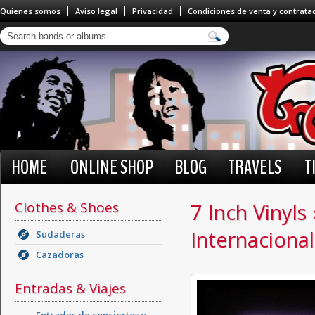
Quienes somos
Aviso legal
Privacidad
Condiciones de venta y contrata
HOME
ONLINE SHOP
BLOG
TRAVELS
T
Clothes & Shoes
7 Inch Vinyls
Internacional
Sudaderas
Cazadoras
Entradas & Viajes