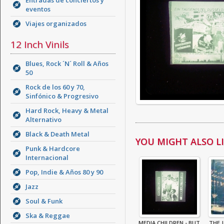
Entradas de conciertos y
eventos
Viajes organizados
12 Inch Vinils
Blues, Rock ´N´ Roll & Años
50
Rock de los 60 y 70,
Sinfónico & Progresivo
Hard Rock, Heavy & Metal
Alternativo
Black & Death Metal
YOU MIGHT ALSO LIK
Punk & Hardcore
Internacional
Pop, Indie & Años 80 y 90
Jazz
Soul & Funk
Ska & Reggae
MEDIA CHILDREN - BUT
THE 