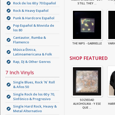
Rock de los 60 y 70 Español
STILL THEY ...
Rock & Heavy Español
Punk & Hardcore Español
Pop Español & Movida de
los 80
Cantautor, Rumba &
Flamenco
THE NIPS - GABRIELLE
VARI
Música Étnica,
Latinoamericana & Folk
SHOP FEATURED
Rap, DJ & Other Genres
7 Inch Vinyls
Single Blues, Rock ´N´ Roll
& Años 50
Single Rock de los 60 y 70,
Sinfónico & Progresivo
SOZIEDAD
ALKOHOLIKA - Y ESE
HAR
Single Hard Rock, Heavy &
QUE ...
Metal Alternativo