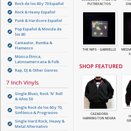
Rock de los 60 y 70 Español
PUTREFACTOS
OW
Rock & Heavy Español
Punk & Hardcore Español
Pop Español & Movida de
los 80
Cantautor, Rumba &
Flamenco
THE NIPS - GABRIELLE
MEDIA
S
Música Étnica,
Latinoamericana & Folk
SHOP FEATURED
Rap, DJ & Other Genres
7 Inch Vinyls
Single Blues, Rock ´N´ Roll
& Años 50
Single Rock de los 60 y 70,
Sinfónico & Progresivo
CAZADORA
H
HARRINGTON NEGRA
GR
Single Hard Rock, Heavy &
Metal Alternativo