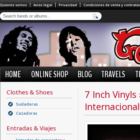
Quienes somos
Aviso legal
Privacidad
Condiciones de venta y contrata
HOME
ONLINE SHOP
BLOG
TRAVELS
T
Clothes & Shoes
7 Inch Vinyls
Internacional
Sudaderas
Cazadoras
Entradas & Viajes