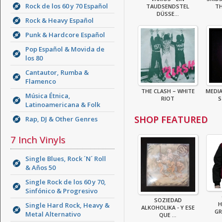
Rock de los 60 y 70 Español
TAUDSENDSTEL
TH
DÜSSE...
Rock & Heavy Español
Punk & Hardcore Español
Pop Español & Movida de
los 80
Cantautor, Rumba &
Flamenco
THE CLASH – WHITE
MEDIA
Música Étnica,
RIOT
S
Latinoamericana & Folk
SHOP FEATURED
Rap, DJ & Other Genres
7 Inch Vinyls
Single Blues, Rock ´N´ Roll
& Años 50
Single Rock de los 60 y 70,
Sinfónico & Progresivo
SOZIEDAD
H
Single Hard Rock, Heavy &
ALKOHOLIKA - Y ESE
GR
Metal Alternativo
QUE ...