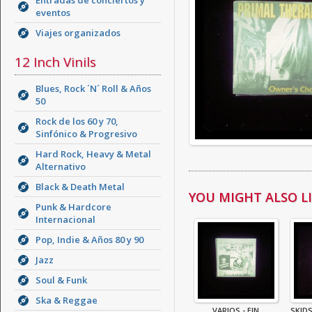
Entradas de conciertos y
eventos
Viajes organizados
12 Inch Vinils
Blues, Rock ´N´ Roll & Años
50
Rock de los 60 y 70,
Sinfónico & Progresivo
Hard Rock, Heavy & Metal
Alternativo
Black & Death Metal
YOU MIGHT ALSO LIK
Punk & Hardcore
Internacional
Pop, Indie & Años 80 y 90
Jazz
Soul & Funk
Ska & Reggae
VARIOS - EIN
SKID