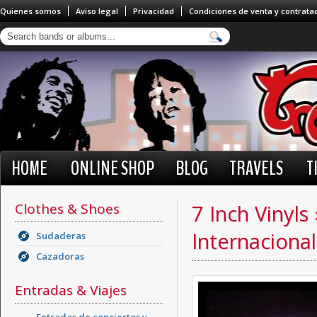
Quienes somos
Aviso legal
Privacidad
Condiciones de venta y contrata
HOME
ONLINE SHOP
BLOG
TRAVELS
T
Clothes & Shoes
7 Inch Vinyls
Internacional
Sudaderas
Cazadoras
Entradas & Viajes