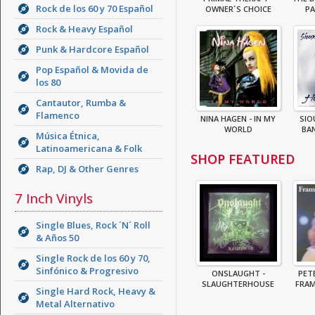
Rock de los 60 y 70 Español
OWNER´S CHOICE
PA
Rock & Heavy Español
Punk & Hardcore Español
Pop Español & Movida de
los 80
Cantautor, Rumba &
Flamenco
NINA HAGEN - IN MY
SIO
WORLD
BAN
Música Étnica,
Latinoamericana & Folk
SHOP FEATURED
Rap, DJ & Other Genres
7 Inch Vinyls
Single Blues, Rock ´N´ Roll
& Años 50
Single Rock de los 60 y 70,
Sinfónico & Progresivo
ONSLAUGHT -
PET
SLAUGHTERHOUSE
FRAM
Single Hard Rock, Heavy &
Metal Alternativo