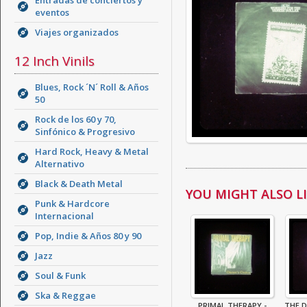
Entradas de conciertos y
eventos
Viajes organizados
12 Inch Vinils
Blues, Rock ´N´ Roll & Años
50
Rock de los 60 y 70,
Sinfónico & Progresivo
Hard Rock, Heavy & Metal
Alternativo
Black & Death Metal
YOU MIGHT ALSO LIK
Punk & Hardcore
Internacional
Pop, Indie & Años 80 y 90
Jazz
Soul & Funk
Ska & Reggae
PRIMAL THERAPY -
THE D