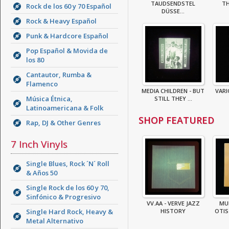
TAUDSENDSTEL
TH
Rock de los 60 y 70 Español
DÜSSE...
Rock & Heavy Español
Punk & Hardcore Español
Pop Español & Movida de
los 80
Cantautor, Rumba &
Flamenco
MEDIA CHILDREN - BUT
VARI
Música Étnica,
STILL THEY ...
Latinoamericana & Folk
SHOP FEATURED
Rap, DJ & Other Genres
7 Inch Vinyls
Single Blues, Rock ´N´ Roll
& Años 50
Single Rock de los 60 y 70,
Sinfónico & Progresivo
VV.AA - VERVE JAZZ
MU
Single Hard Rock, Heavy &
HISTORY
OTIS 
Metal Alternativo