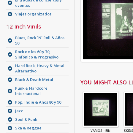
Entradas de conciertos y
eventos
Viajes organizados
12 Inch Vinils
Blues, Rock ´N´ Roll & Años
50
Rock de los 60 y 70,
Sinfónico & Progresivo
Hard Rock, Heavy & Metal
Alternativo
Black & Death Metal
YOU MIGHT ALSO LIK
Punk & Hardcore
Internacional
Pop, Indie & Años 80 y 90
Jazz
Soul & Funk
Ska & Reggae
VARIOS - EIN
SKID