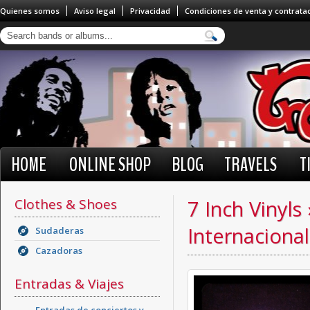
Quienes somos
Aviso legal
Privacidad
Condiciones de venta y contrata
HOME
ONLINE SHOP
BLOG
TRAVELS
T
Clothes & Shoes
7 Inch Vinyls
Internacional
Sudaderas
Cazadoras
Entradas & Viajes