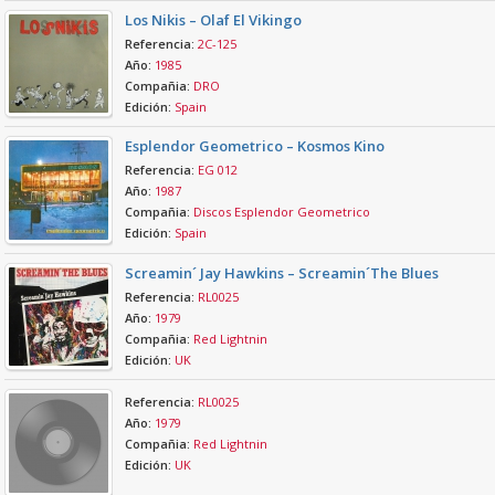
Los Nikis – Olaf El Vikingo
Referencia:
2C-125
Año:
1985
Compañia:
DRO
Edición:
Spain
Esplendor Geometrico – Kosmos Kino
Referencia:
EG 012
Año:
1987
Compañia:
Discos Esplendor Geometrico
Edición:
Spain
Screamin´ Jay Hawkins – Screamin´The Blues
Referencia:
RL0025
Año:
1979
Compañia:
Red Lightnin
Edición:
UK
Referencia:
RL0025
Año:
1979
Compañia:
Red Lightnin
Edición:
UK