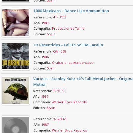
Edición:
Spain
1000 Mexicans – Dance Like Ammunition
Referencia:
4T- 3103
Año:
1989
Compañia:
Producciones Twins
Edición:
Spain
Os Resentidos – Fai Un Sol De Carallo
Referencia:
GA - 068
Año:
1986
Compañia:
Grabaciones Accidentales
Edición:
Spain
Various – Stanley Kubrick´s Full Metal Jacket - Origina
Motion
Referencia:
925613-1
Año:
1987
Compañia:
Warner Bros. Records
Edición:
Spain
Referencia:
925613-1
Año:
1987
Compañia:
Warner Bros. Records