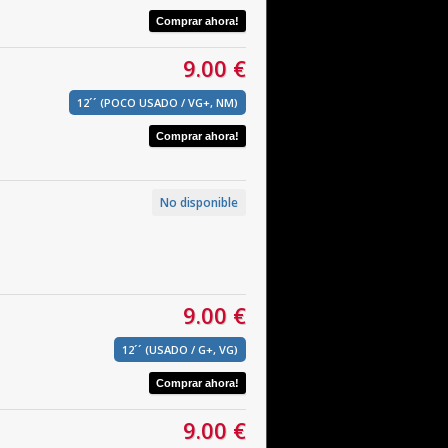
9.00 €
12´´ (POCO USADO / VG+, NM)
No disponible
9.00 €
12´´ (USADO / G+, VG)
9.00 €