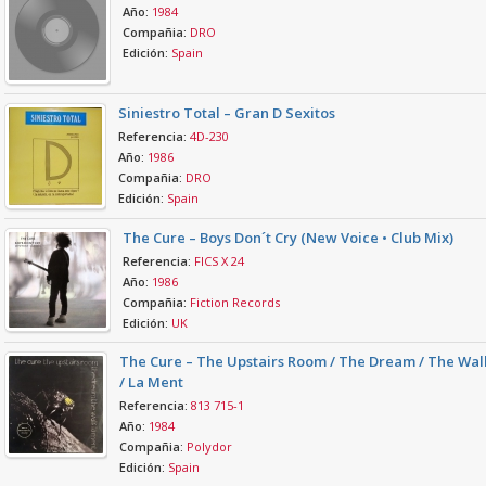
Año:
1984
Compañia:
DRO
Edición:
Spain
Siniestro Total – Gran D Sexitos
Referencia:
4D-230
Año:
1986
Compañia:
DRO
Edición:
Spain
The Cure – Boys Don´t Cry (New Voice • Club Mix)
Referencia:
FICS X 24
Año:
1986
Compañia:
Fiction Records
Edición:
UK
The Cure – The Upstairs Room / The Dream / The Wal
/ La Ment
Referencia:
813 715-1
Año:
1984
Compañia:
Polydor
Edición:
Spain