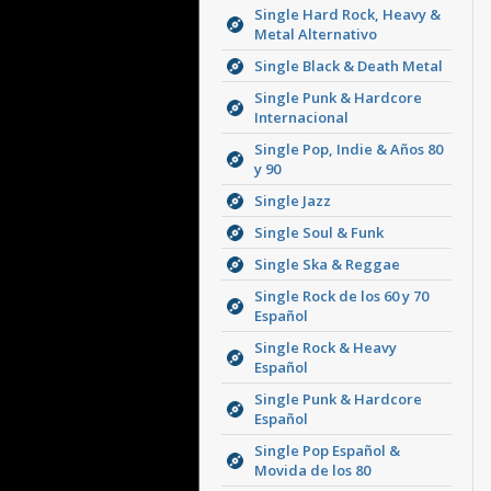
Single Hard Rock, Heavy &
Metal Alternativo
Single Black & Death Metal
Single Punk & Hardcore
Internacional
Single Pop, Indie & Años 80
y 90
Single Jazz
Single Soul & Funk
Single Ska & Reggae
Single Rock de los 60 y 70
Español
Single Rock & Heavy
Español
Single Punk & Hardcore
Español
Single Pop Español &
Movida de los 80