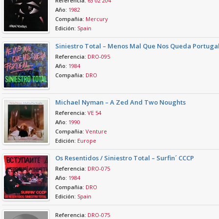
Referencia:
63 02 204
Año:
1982
Compañia:
Mercury
Edición:
Spain
Siniestro Total – Menos Mal Que Nos Queda Portuga
Referencia:
DRO-095
Año:
1984
Compañia:
DRO
Michael Nyman – A Zed And Two Noughts
Referencia:
VE 54
Año:
1990
Compañia:
Venture
Edición:
Europe
Os Resentidos / Siniestro Total – Surfin´ CCCP
Referencia:
DRO-075
Año:
1984
Compañia:
DRO
Edición:
Spain
Referencia:
DRO-075