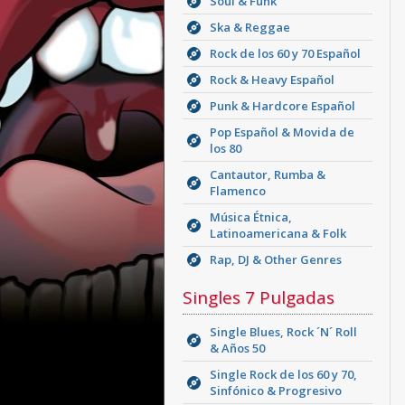
Soul & Funk
Ska & Reggae
Rock de los 60 y 70 Español
Rock & Heavy Español
Punk & Hardcore Español
Pop Español & Movida de
los 80
Cantautor, Rumba &
Flamenco
Música Étnica,
Latinoamericana & Folk
Rap, DJ & Other Genres
Singles 7 Pulgadas
Single Blues, Rock ´N´ Roll
& Años 50
Single Rock de los 60 y 70,
Sinfónico & Progresivo