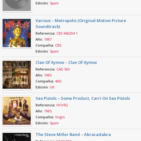
Edición:
Spain
Various – Metropolis (Original Motion Picture
Soundtrack)
Referencia:
CBS 460204 1
Año:
1987
Compañia:
CBS
Edición:
Spain
Clan Of Xymox – Clan Of Xymox
Referencia:
CAD 503
Año:
1985
Compañia:
4AD
Edición:
UK
Sex Pistols – Some Product, Carri On Sex Pistols
Referencia:
HOVR2
Año:
1985
Compañia:
Virgin
Edición:
Spain
The Steve Miller Band – Abracadabra