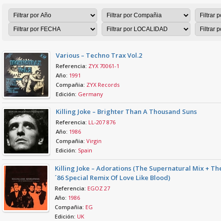
Various – Techno Trax Vol.2
Referencia:
ZYX 70061-1
Año:
1991
Compañia:
ZYX Records
Edición:
Germany
Killing Joke – Brighter Than A Thousand Suns
Referencia:
LL-207 876
Año:
1986
Compañia:
Virgin
Edición:
Spain
Killing Joke – Adorations (The Supernatural Mix + Th
´86 Special Remix Of Love Like Blood)
Referencia:
EGOZ 27
Año:
1986
Compañia:
EG
Edición:
UK