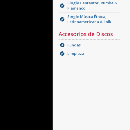
Single Cantautor, Rumba &
Flamenco
Single Música Étnica,
Latinoamericana & Folk
Accesorios de Discos
Fundas
Limpieza