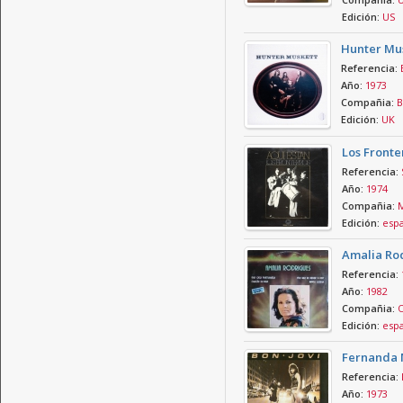
Edición:
US
Hunter Mus
Referencia:
Año:
1973
Compañia:
B
Edición:
UK
Los Fronte
Referencia:
Año:
1974
Compañia:
M
Edición:
esp
Amalia Rod
Referencia:
Año:
1982
Compañia:
O
Edición:
esp
Fernanda 
Referencia:
Año:
1973