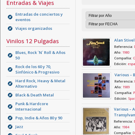
Entradas & Viajes
Entradas de conciertos y
eventos
Viajes organizados
Vinilos 12 Pulgadas
Alan Stivel
Referencia:
Blues, Rock ´N´ Roll & Años
Año:
1980
50
Compañia:
G
Edición:
esp
Rock de los 60 y 70,
Sinfónico & Progresivo
Various – 
Hard Rock, Heavy & Metal
Referencia:
Alternativo
Año:
1989
Compañia:
P
Black & Death Metal
Edición:
Spai
Punk & Hardcore
Internacional
Various – A
Transylvani
Pop, Indie & Años 80 y 90
Referencia:
Jazz
Año:
1984
Compañia:
D