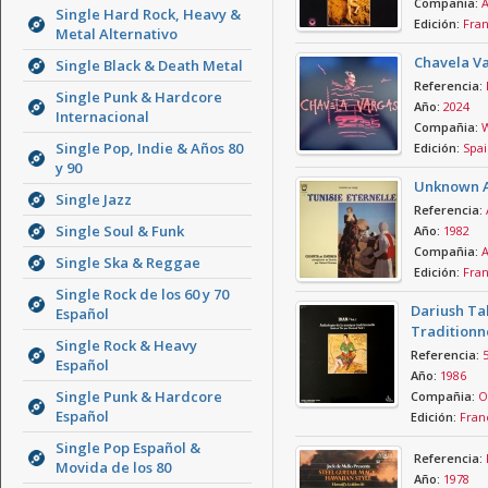
Compañia:
A
Single Hard Rock, Heavy &
Edición:
Fra
Metal Alternativo
Chavela V
Single Black & Death Metal
Referencia:
Single Punk & Hardcore
Año:
2024
Internacional
Compañia:
W
Single Pop, Indie & Años 80
Edición:
Spai
y 90
Unknown Ar
Single Jazz
Referencia:
Single Soul & Funk
Año:
1982
Compañia:
A
Single Ska & Reggae
Edición:
Fra
Single Rock de los 60 y 70
Dariush Tal
Español
Traditionn
Single Rock & Heavy
Referencia:
Español
Año:
1986
Single Punk & Hardcore
Compañia:
O
Español
Edición:
Fran
Single Pop Español &
Referencia:
Movida de los 80
Año:
1978