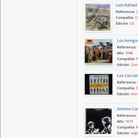
Luis Rafae
Referencia:
C
Compañia:
C
Edición:
US
Los Amigo
Referencia:
Año:
1968
Compañia:
P
Edición:
Ger
Los Corral
Referencia:
Compañia:
D
Edición:
Ven
Antono Car
Referencia:
Año:
1975
Compañia:
R
Edición:
esp