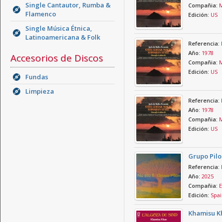
Single Cantautor, Rumba &
Compañia:
M
Flamenco
Edición:
US
Single Música Étnica,
Latinoamericana & Folk
Referencia:
Año:
1978
Accesorios de Discos
Compañia:
M
Edición:
US
Fundas
Limpieza
Referencia:
Año:
1978
Compañia:
M
Edición:
US
Grupo Pilo
Referencia:
Año:
2025
Compañia:
E
Edición:
Spai
Khamisu Kh