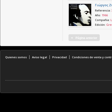
Γιώργος Ζ
Referencia:
Año:
1966
Compañia:
L
Edición:
Gre
«
Página anterior
Quienes somos
Aviso legal
Privacidad
Condiciones de venta y contr