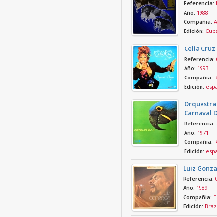
Referencia:
Año:
1988
Compañia:
A
Edición:
Cub
Celia Cruz
Referencia:
Año:
1993
Compañia:
R
Edición:
esp
Orquestra 
Carnaval D
Referencia:
Año:
1971
Compañia:
R
Edición:
esp
Luiz Gonza
Referencia:
Año:
1989
Compañia:
E
Edición:
Brazi