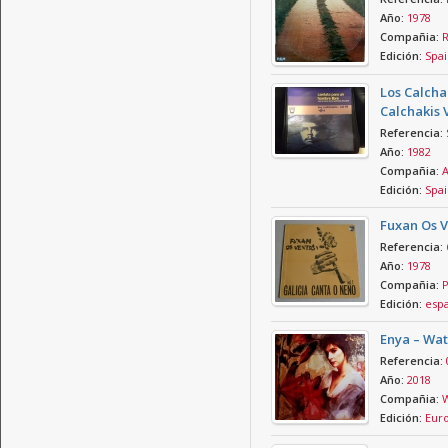
Año:
1978
Compañia:
R
Edición:
Spai
Los Calcha
Calchakis 
Referencia:
Año:
1982
Compañia:
A
Edición:
Spai
Fuxan Os V
Referencia:
Año:
1978
Compañia:
P
Edición:
esp
Enya – Wa
Referencia:
Año:
2018
Compañia:
W
Edición:
Eur