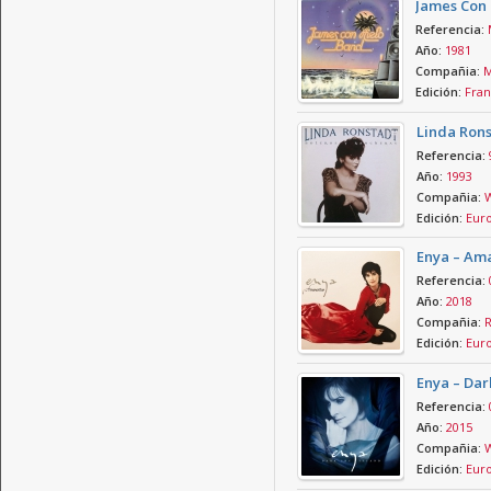
James Con 
Referencia:
Año:
1981
Compañia:
M
Edición:
Fran
Linda Rons
Referencia:
Año:
1993
Compañia:
W
Edición:
Eur
Enya – Am
Referencia:
Año:
2018
Compañia:
R
Edición:
Eur
Enya – Dar
Referencia:
Año:
2015
Compañia:
W
Edición:
Eur