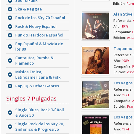
Soul & Funk
Edición:
Rum
Ska & Reggae
Alan Stivel
Rock de los 60 y 70 Español
Referencia:
Rock & Heavy Español
Año:
1979
Compañia:
G
Punk & Hardcore Español
Edición:
esp
Pop Español & Movida de
Toquinho 
los 80
Referencia:
Cantautor, Rumba &
Año:
1989
Flamenco
Compañia:
R
Música Étnica,
Edición:
esp
Latinoamericana & Folk
Los Vagos 
Rap, DJ & Other Genres
Referencia:
Año:
1973
Singles 7 Pulgadas
Compañia:
A
Edición:
Fra
Single Blues, Rock ´N´ Roll
& Años 50
Los Vagos
Single Rock de los 60 y 70,
Referencia:
Sinfónico & Progresivo
Año:
1974