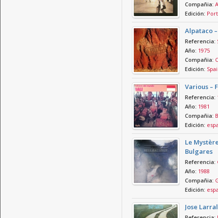
Compañia:
A
Edición:
Port
Alpataco –
Referencia:
Año:
1975
Compañia:
C
Edición:
Spai
Various – 
Referencia:
Año:
1981
Compañia:
B
Edición:
esp
Le Mystère
Bulgares
Referencia:
Año:
1988
Compañia:
G
Edición:
esp
Jose Larra
Referencia: