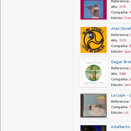
Referencia:
Año:
1979
Compañia:
A
Edición:
Fra
Alan Stivel
Referencia:
Año:
1976
Compañia:
B
Edición:
Spai
Dagar Brot
Referencia:
Año:
1988
Compañia:
J
Edición:
Swit
La Lupe – 
Referencia:
Compañia:
T
Edición:
US
Adalberto 