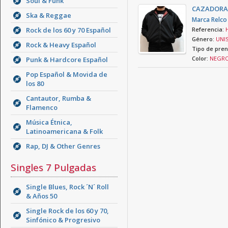
Soul & Funk
CAZADORA
Ska & Reggae
Marca Relco
Rock de los 60 y 70 Español
Referencia:
Género:
UNIS
Rock & Heavy Español
Tipo de pren
Color:
NEGRO
Punk & Hardcore Español
Pop Español & Movida de
los 80
Cantautor, Rumba &
Flamenco
Música Étnica,
Latinoamericana & Folk
Rap, DJ & Other Genres
Singles 7 Pulgadas
Single Blues, Rock ´N´ Roll
& Años 50
Single Rock de los 60 y 70,
Sinfónico & Progresivo