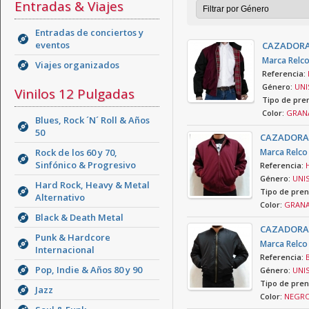
Entradas & Viajes
Entradas de conciertos y
eventos
CAZADORA
Marca Relc
Viajes organizados
Referencia:
Género:
UNI
Vinilos 12 Pulgadas
Tipo de pre
Color:
GRANA
Blues, Rock ´N´ Roll & Años
50
CAZADORA
Rock de los 60 y 70,
Marca Relco
Sinfónico & Progresivo
Referencia:
Género:
UNIS
Hard Rock, Heavy & Metal
Tipo de pren
Alternativo
Color:
GRANA
Black & Death Metal
CAZADORA
Punk & Hardcore
Marca Relco
Internacional
Referencia:
Pop, Indie & Años 80 y 90
Género:
UNIS
Tipo de pren
Jazz
Color:
NEGRO