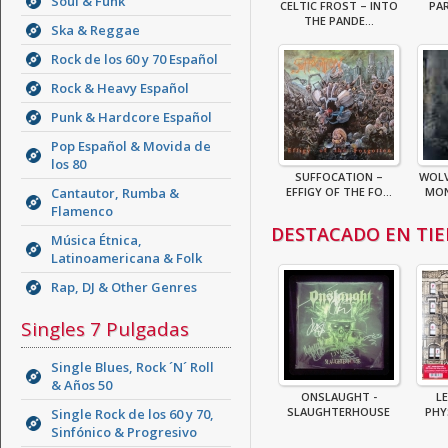
Soul & Funk
CELTIC FROST – INTO
PAR
THE PANDE...
Ska & Reggae
Rock de los 60 y 70 Español
Rock & Heavy Español
Punk & Hardcore Español
Pop Español & Movida de
los 80
SUFFOCATION –
WOLV
Cantautor, Rumba &
EFFIGY OF THE FO...
MON
Flamenco
DESTACADO EN TI
Música Étnica,
Latinoamericana & Folk
Rap, DJ & Other Genres
Singles 7 Pulgadas
Single Blues, Rock ´N´ Roll
& Años 50
ONSLAUGHT -
LE
SLAUGHTERHOUSE
PHY
Single Rock de los 60 y 70,
Sinfónico & Progresivo