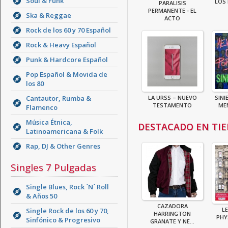
Soul & Funk
LOS 
PARALISIS
PERMANENTE - EL
Ska & Reggae
ACTO
Rock de los 60 y 70 Español
Rock & Heavy Español
Punk & Hardcore Español
Pop Español & Movida de
los 80
Cantautor, Rumba &
LA URSS – NUEVO
SINI
TESTAMENTO
MEN
Flamenco
Música Étnica,
DESTACADO EN TI
Latinoamericana & Folk
Rap, DJ & Other Genres
Singles 7 Pulgadas
Single Blues, Rock ´N´ Roll
& Años 50
CAZADORA
LE
Single Rock de los 60 y 70,
HARRINGTON
PHY
Sinfónico & Progresivo
GRANATE Y NE...