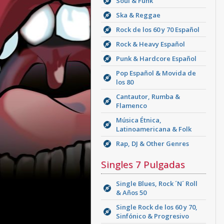
Soul & Funk
Ska & Reggae
Rock de los 60 y 70 Español
Rock & Heavy Español
Punk & Hardcore Español
Pop Español & Movida de
los 80
Cantautor, Rumba &
Flamenco
Música Étnica,
Latinoamericana & Folk
Rap, DJ & Other Genres
Singles 7 Pulgadas
Single Blues, Rock ´N´ Roll
& Años 50
Single Rock de los 60 y 70,
Sinfónico & Progresivo