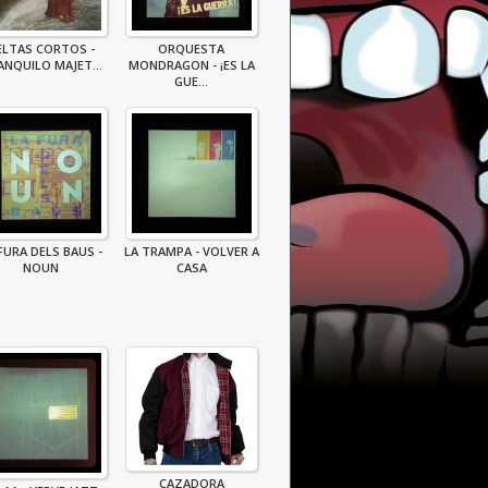
ELTAS CORTOS -
ORQUESTA
ANQUILO MAJET...
MONDRAGON - ¡ES LA
GUE...
FURA DELS BAUS -
LA TRAMPA - VOLVER A
NOUN
CASA
CAZADORA