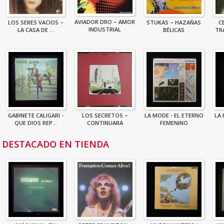
AVIADOR DRO – AMOR
LOS SERES VACIOS –
STUKAS – HAZAÑAS
C
INDUSTRIAL
LA CASA DE ...
BÉLICAS
TR
GABINETE CALIGARI -
LOS SECRETOS –
LA MODE - EL ETERNO
LA 
QUE DIOS REP...
CONTINUARA
FEMENINO
DESTACADO EN TIENDA