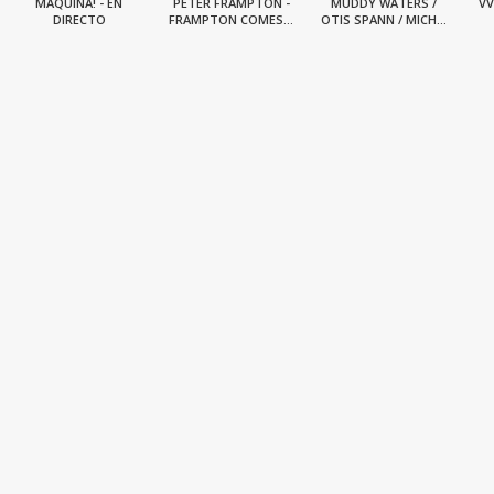
MÁQUINA! - EN
PETER FRAMPTON -
MUDDY WATERS /
VV
DIRECTO
FRAMPTON COMES...
OTIS SPANN / MICH...