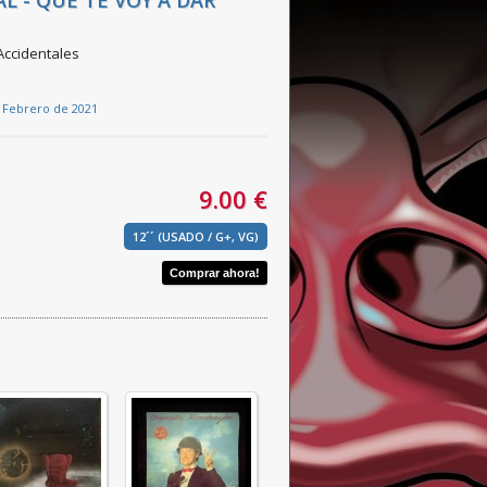
L - QUE TE VOY A DAR
ccidentales
 Febrero de 2021
9.00 €
12´´ (USADO / G+, VG)