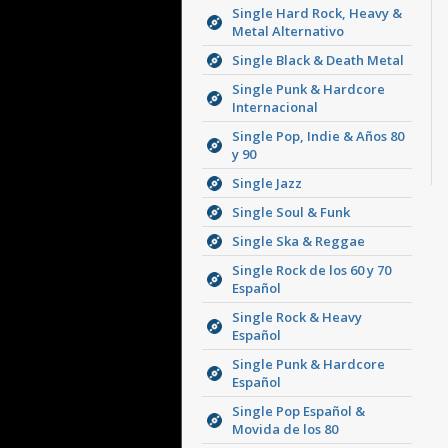
Single Hard Rock, Heavy &
Metal Alternativo
Single Black & Death Metal
Single Punk & Hardcore
Internacional
Single Pop, Indie & Años 80
y 90
Single Jazz
Single Soul & Funk
Single Ska & Reggae
Single Rock de los 60 y 70
Español
Single Rock & Heavy
Español
Single Punk & Hardcore
Español
Single Pop Español &
Movida de los 80