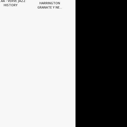
.AA - VERVE JAZZ
HARRINGTON
HISTORY
GRANATE Y NE...