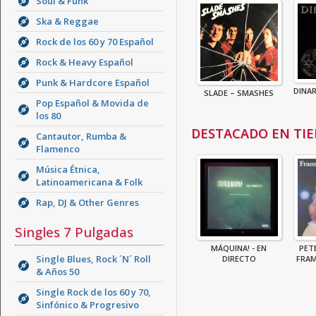
Soul & Funk
Ska & Reggae
Rock de los 60 y 70 Español
Rock & Heavy Español
Punk & Hardcore Español
DINAR
SLADE – SMASHES
Pop Español & Movida de
los 80
DESTACADO EN TI
Cantautor, Rumba &
Flamenco
Música Étnica,
Latinoamericana & Folk
Rap, DJ & Other Genres
Singles 7 Pulgadas
MÁQUINA! - EN
PET
Single Blues, Rock ´N´ Roll
DIRECTO
FRAM
& Años 50
Single Rock de los 60 y 70,
Sinfónico & Progresivo