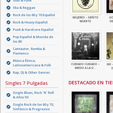
Soul & Funk
Ska & Reggae
Rock de los 60 y 70 Español
MUJERES – SIENTO
GO
MUERTE
D
Rock & Heavy Español
Punk & Hardcore Español
Pop Español & Movida de
los 80
Cantautor, Rumba &
Flamenco
Música Étnica,
CUIDADO CUIDADO –
091 
Latinoamericana & Folk
MIEDO A LA O...
D
Rap, DJ & Other Genres
DESTACADO EN TI
Singles 7 Pulgadas
Single Blues, Rock ´N´ Roll
& Años 50
Single Rock de los 60 y 70,
Sinfónico & Progresivo