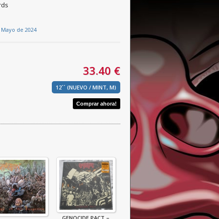
rds
e Mayo de 2024
33.40 €
12´´ (NUEVO / MINT, M)
GENOCIDE PACT –