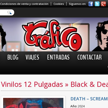
Condiciones de venta y contratación
Cookies
Síguenos en:
BLOG
VIAJES
ENTRADAS
CONTACTAR
Vinilos 12 Pulgadas
»
Black & De
DEATH – SCREAM
Año:
2024