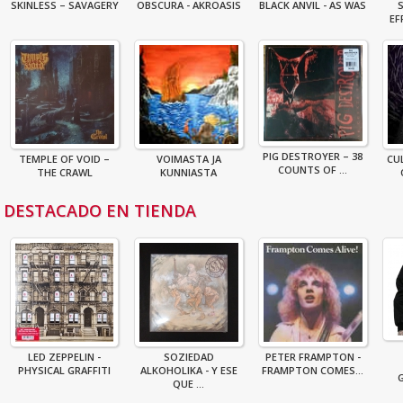
SKINLESS – SAVAGERY
OBSCURA - AKROASIS
BLACK ANVIL - AS WAS
EF
PIG DESTROYER – 38
TEMPLE OF VOID –
VOIMASTA JA
CU
COUNTS OF ...
THE CRAWL
KUNNIASTA
DESTACADO EN TIENDA
LED ZEPPELIN -
SOZIEDAD
PETER FRAMPTON -
PHYSICAL GRAFFITI
ALKOHOLIKA - Y ESE
FRAMPTON COMES...
G
QUE ...