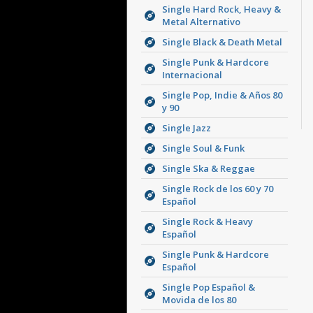
Single Hard Rock, Heavy &
Metal Alternativo
Single Black & Death Metal
Single Punk & Hardcore
Internacional
Single Pop, Indie & Años 80
y 90
Single Jazz
Single Soul & Funk
Single Ska & Reggae
Single Rock de los 60 y 70
Español
Single Rock & Heavy
Español
Single Punk & Hardcore
Español
Single Pop Español &
Movida de los 80