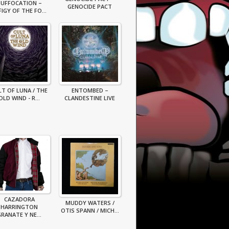
SUFFOCATION –
GENOCIDE PACT
FIGY OF THE FO...
LT OF LUNA / THE
ENTOMBED –
OLD WIND - R...
CLANDESTINE LIVE
CAZADORA
MUDDY WATERS /
HARRINGTON
OTIS SPANN / MICH...
RANATE Y NE...