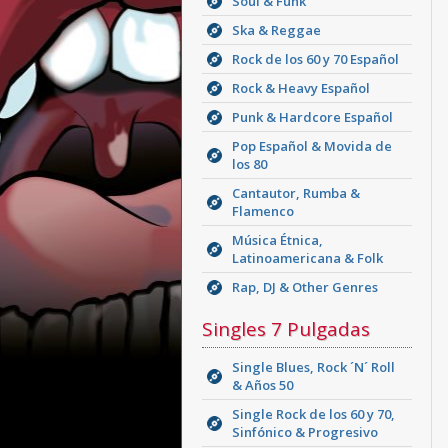
Soul & Funk
Ska & Reggae
Rock de los 60 y 70 Español
Rock & Heavy Español
Punk & Hardcore Español
Pop Español & Movida de
los 80
Cantautor, Rumba &
Flamenco
Música Étnica,
Latinoamericana & Folk
Rap, DJ & Other Genres
Singles 7 Pulgadas
Single Blues, Rock ´N´ Roll
& Años 50
Single Rock de los 60 y 70,
Sinfónico & Progresivo