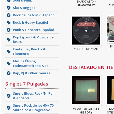
Soul & Funk
SHADOWFAX -
SHADOWFAX
THO
Ska & Reggae
Rock de los 60 y 70 Español
Rock & Heavy Español
Punk & Hardcore Español
Pop Español & Movida de
los 80
JE
Cantautor, Rumba &
YELLO – OH YEAH
GUE
Flamenco
Música Étnica,
Latinoamericana & Folk
DESTACADO EN TI
Rap, DJ & Other Genres
Singles 7 Pulgadas
Single Blues, Rock ´N´ Roll
& Años 50
Single Rock de los 60 y 70,
VV.AA - VERVE JAZZ
MU
Sinfónico & Progresivo
HISTORY
OTIS 