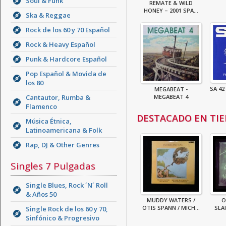
Soul & Funk
REMATE & WILD
HONEY – 2001 SPA...
Ska & Reggae
Rock de los 60 y 70 Español
Rock & Heavy Español
Punk & Hardcore Español
Pop Español & Movida de
los 80
SA 42
MEGABEAT -
Cantautor, Rumba &
MEGABEAT 4
Flamenco
DESTACADO EN TI
Música Étnica,
Latinoamericana & Folk
Rap, DJ & Other Genres
Singles 7 Pulgadas
Single Blues, Rock ´N´ Roll
& Años 50
MUDDY WATERS /
O
OTIS SPANN / MICH...
SLA
Single Rock de los 60 y 70,
Sinfónico & Progresivo