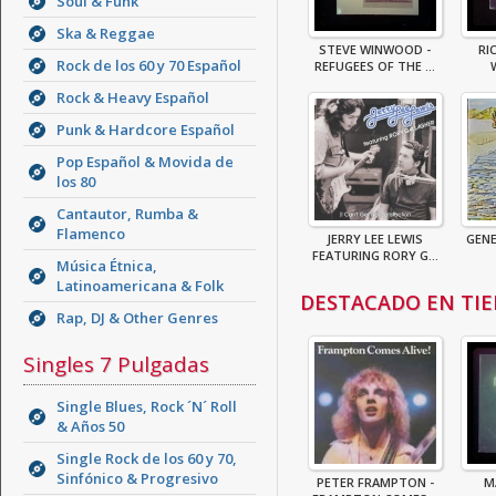
Soul & Funk
Ska & Reggae
STEVE WINWOOD -
RI
Rock de los 60 y 70 Español
REFUGEES OF THE ...
Rock & Heavy Español
Punk & Hardcore Español
Pop Español & Movida de
los 80
Cantautor, Rumba &
Flamenco
JERRY LEE LEWIS
GENE
FEATURING RORY G...
Música Étnica,
Latinoamericana & Folk
DESTACADO EN TI
Rap, DJ & Other Genres
Singles 7 Pulgadas
Single Blues, Rock ´N´ Roll
& Años 50
Single Rock de los 60 y 70,
Sinfónico & Progresivo
PETER FRAMPTON -
M