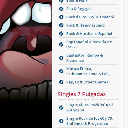
Soul & Funk
Ska & Reggae
Rock de los 60 y 70 Español
Rock & Heavy Español
Punk & Hardcore Español
Pop Español & Movida de
los 80
Cantautor, Rumba &
Flamenco
Música Étnica,
Latinoamericana & Folk
Rap, DJ & Other Genres
Singles 7 Pulgadas
Single Blues, Rock ´N´ Roll
& Años 50
Single Rock de los 60 y 70,
Sinfónico & Progresivo