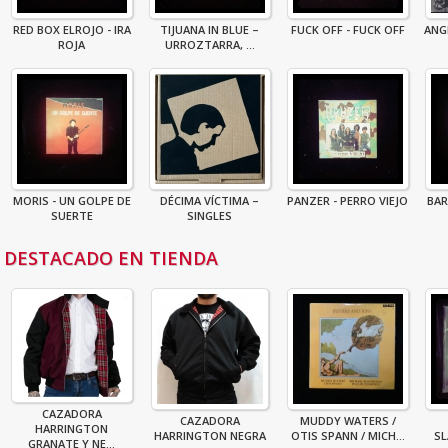
RED BOX ELROJO - IRA
TIJUANA IN BLUE –
FUCK OFF - FUCK OFF
ANG
ROJA
URROZTARRA, ...
MORIS - UN GOLPE DE
DÉCIMA VÍCTIMA –
PANZER - PERRO VIEJO
BAR
SUERTE
SINGLES
DESTACADO EN TIENDA
CAZADORA
CAZADORA
MUDDY WATERS /
HARRINGTON
HARRINGTON NEGRA
OTIS SPANN / MICH...
S
GRANATE Y NE...