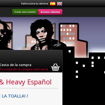
Selecciona tu idioma:
Crear una cuenta
Acceso clientes
Cesta de la compra
Tu cesta de la compra está vacía
 & Heavy Español
 LA TOALLA! /