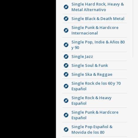
Single Hard Rock, Heavy &
Metal Alternativo
Single Black & Death Metal
Single Punk & Hardcore
Internacional
Single Pop, Indie & Años 80
y 90
Single Jazz
Single Soul & Funk
Single Ska & Reggae
Single Rock de los 60 y 70
Español
Single Rock & Heavy
Español
Single Punk & Hardcore
Español
Single Pop Español &
Movida de los 80