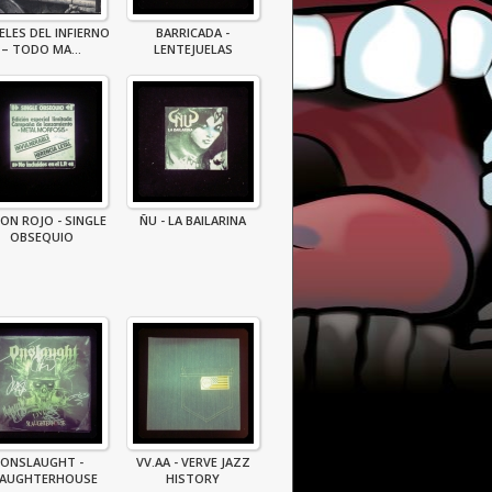
ELES DEL INFIERNO
BARRICADA -
– TODO MA...
LENTEJUELAS
ON ROJO - SINGLE
ÑU - LA BAILARINA
OBSEQUIO
ONSLAUGHT -
VV.AA - VERVE JAZZ
LAUGHTERHOUSE
HISTORY