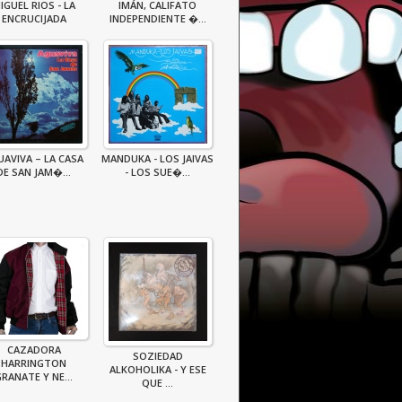
IGUEL RIOS - LA
IMÁN, CALIFATO
ENCRUCIJADA
INDEPENDIENTE �...
UAVIVA – LA CASA
MANDUKA - LOS JAIVAS
DE SAN JAM�...
- LOS SUE�...
CAZADORA
SOZIEDAD
HARRINGTON
ALKOHOLIKA - Y ESE
RANATE Y NE...
QUE ...