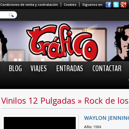
Condiciones de venta y contratación
Cookies
Síguenos en:
BLOG
VIAJES
ENTRADAS
CONTACTAR
Vinilos 12 Pulgadas
»
Rock de los
WAYLON JENNING
Año:
1984