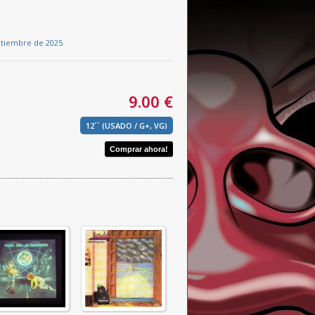
ptiembre de 2025
9.00 €
12´´ (USADO / G+, VG)