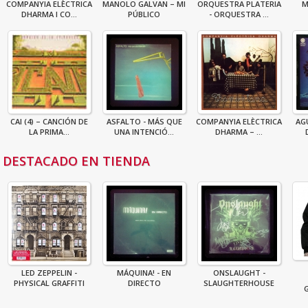
COMPANYIA ELÈCTRICA
MANOLO GALVAN – MI
ORQUESTRA PLATERIA
M
DHARMA I CO...
PÚBLICO
- ORQUESTRA ...
CAI (4) – CANCIÓN DE
ASFALTO - MÁS QUE
COMPANYIA ELÈCTRICA
AG
LA PRIMA...
UNA INTENCIÓ...
DHARMA – ...
DESTACADO EN TIENDA
LED ZEPPELIN -
MÁQUINA! - EN
ONSLAUGHT -
PHYSICAL GRAFFITI
DIRECTO
SLAUGHTERHOUSE
G