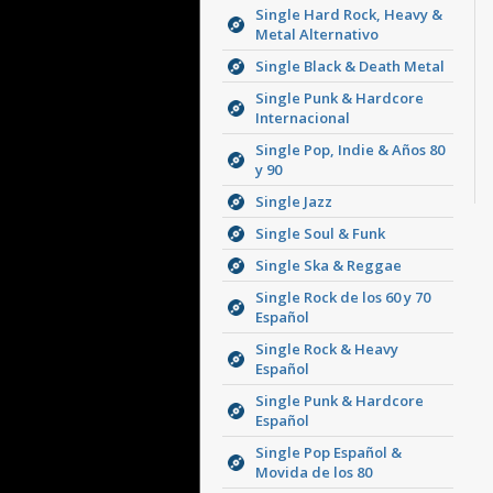
Single Hard Rock, Heavy &
Metal Alternativo
Single Black & Death Metal
Single Punk & Hardcore
Internacional
Single Pop, Indie & Años 80
y 90
Single Jazz
Single Soul & Funk
Single Ska & Reggae
Single Rock de los 60 y 70
Español
Single Rock & Heavy
Español
Single Punk & Hardcore
Español
Single Pop Español &
Movida de los 80