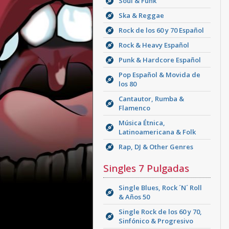
Soul & Funk
Ska & Reggae
Rock de los 60 y 70 Español
Rock & Heavy Español
Punk & Hardcore Español
Pop Español & Movida de
los 80
Cantautor, Rumba &
Flamenco
Música Étnica,
Latinoamericana & Folk
Rap, DJ & Other Genres
Singles 7 Pulgadas
Single Blues, Rock ´N´ Roll
& Años 50
Single Rock de los 60 y 70,
Sinfónico & Progresivo