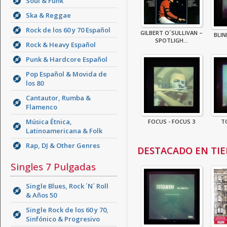
Soul & Funk
Ska & Reggae
Rock de los 60 y 70 Español
GILBERT O´SULLIVAN –
BLIN
SPOTLIGH...
Rock & Heavy Español
Punk & Hardcore Español
Pop Español & Movida de
los 80
Cantautor, Rumba &
Flamenco
Música Étnica,
FOCUS - FOCUS 3
T
Latinoamericana & Folk
Rap, DJ & Other Genres
DESTACADO EN TI
Singles 7 Pulgadas
Single Blues, Rock ´N´ Roll
& Años 50
Single Rock de los 60 y 70,
Sinfónico & Progresivo