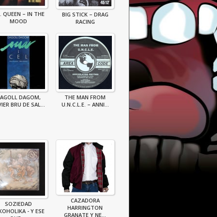
B. QUEEN – IN THE
BIG STICK – DRAG
MOOD
RACING
AGOLL DAGOM,
THE MAN FROM
IER BRU DE SAL...
U.N.C.L.E. – ANNI...
CAZADORA
SOZIEDAD
HARRINGTON
KOHOLIKA - Y ESE
GRANATE Y NE...