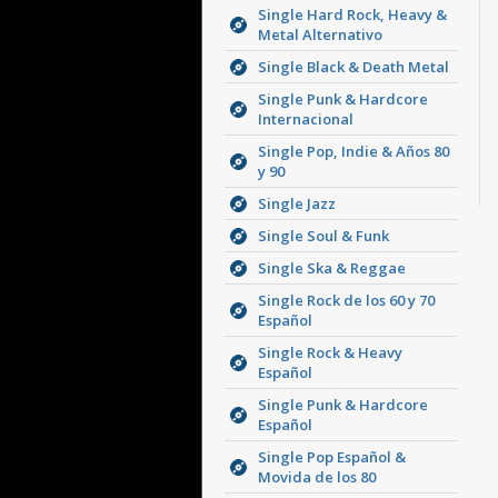
Single Hard Rock, Heavy &
Metal Alternativo
Single Black & Death Metal
Single Punk & Hardcore
Internacional
Single Pop, Indie & Años 80
y 90
Single Jazz
Single Soul & Funk
Single Ska & Reggae
Single Rock de los 60 y 70
Español
Single Rock & Heavy
Español
Single Punk & Hardcore
Español
Single Pop Español &
Movida de los 80