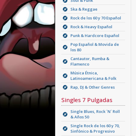
Soul & Funk
Ska & Reggae
Rock de los 60 y 70 Español
Rock & Heavy Español
Punk & Hardcore Español
Pop Español & Movida de
los 80
Cantautor, Rumba &
Flamenco
Música Étnica,
Latinoamericana & Folk
Rap, DJ & Other Genres
Singles 7 Pulgadas
Single Blues, Rock ´N´ Roll
& Años 50
Single Rock de los 60 y 70,
Sinfónico & Progresivo