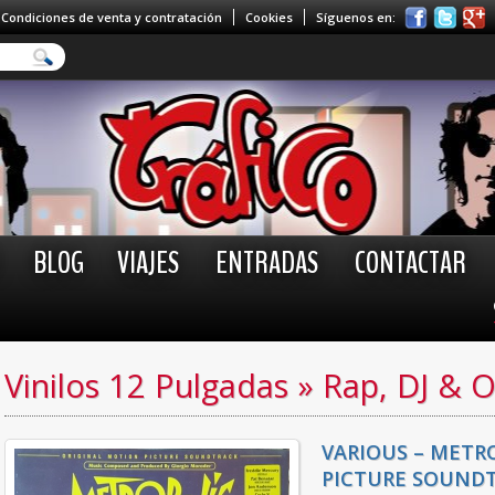
Condiciones de venta y contratación
Cookies
Síguenos en:
BLOG
VIAJES
ENTRADAS
CONTACTAR
Vinilos 12 Pulgadas
»
Rap, DJ & 
VARIOUS – METR
PICTURE SOUNDT