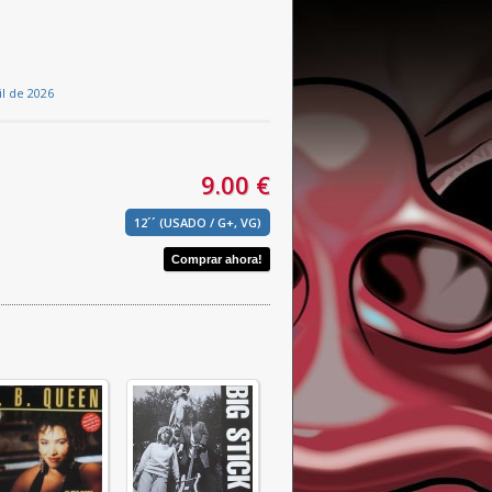
l de 2026
9.00 €
12´´ (USADO / G+, VG)