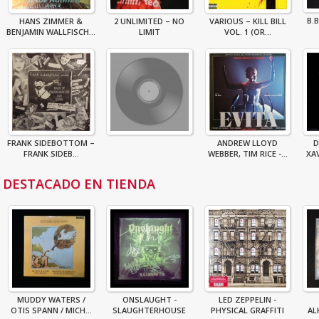
B.
HANS ZIMMER &
2 UNLIMITED – NO
VARIOUS – KILL BILL
BENJAMIN WALLFISCH...
LIMIT
VOL. 1 (OR...
FRANK SIDEBOTTOM –
ANDREW LLOYD
D
FRANK SIDEB...
WEBBER, TIM RICE -...
XAV
DESTACADO EN TIENDA
MUDDY WATERS /
ONSLAUGHT -
LED ZEPPELIN -
OTIS SPANN / MICH...
SLAUGHTERHOUSE
PHYSICAL GRAFFITI
AL