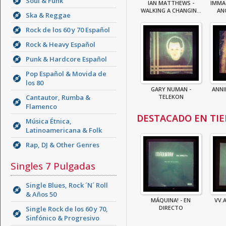
Soul & Funk
IAN MATTHEWS -
IMMA
WALKING A CHANGIN...
AN
Ska & Reggae
Rock de los 60 y 70 Español
Rock & Heavy Español
Punk & Hardcore Español
Pop Español & Movida de
los 80
GARY NUMAN -
ANNI
Cantautor, Rumba &
TELEKON
Flamenco
DESTACADO EN TI
Música Étnica,
Latinoamericana & Folk
Rap, DJ & Other Genres
Singles 7 Pulgadas
Single Blues, Rock ´N´ Roll
& Años 50
MÁQUINA! - EN
VV.A
DIRECTO
Single Rock de los 60 y 70,
Sinfónico & Progresivo