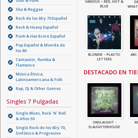
Soul & Funk
VARIOUS – RED, HOT &
D
BLUE
WHATE
Ska & Reggae
Rock de los 60 y 70 Español
Rock & Heavy Español
Punk & Hardcore Español
Pop Español & Movida de
los 80
BLONDIE – PLASTIC
ABC
Cantautor, Rumba &
LETTERS
Flamenco
DESTACADO EN TI
Música Étnica,
Latinoamericana & Folk
Rap, DJ & Other Genres
Singles 7 Pulgadas
Single Blues, Rock ´N´ Roll
& Años 50
ONSLAUGHT -
M
SLAUGHTERHOUSE
Single Rock de los 60 y 70,
Sinfónico & Progresivo