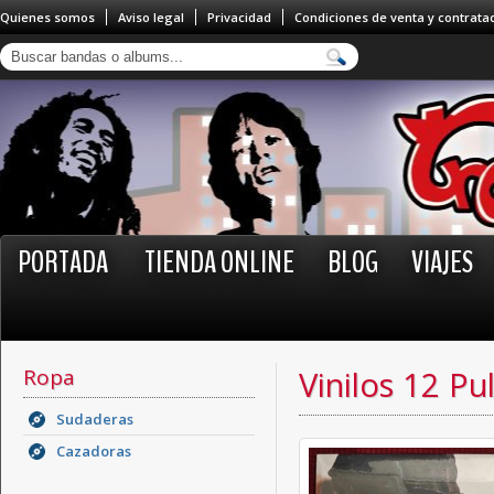
Quienes somos
Aviso legal
Privacidad
Condiciones de venta y contrata
PORTADA
TIENDA ONLINE
BLOG
VIAJES
Ropa
Vinilos 12 Pu
Sudaderas
Cazadoras