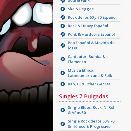
Soul & Funk
Ska & Reggae
Rock de los 60 y 70 Español
Rock & Heavy Español
Punk & Hardcore Español
Pop Español & Movida de
los 80
Cantautor, Rumba &
Flamenco
Música Étnica,
Latinoamericana & Folk
Rap, DJ & Other Genres
Singles 7 Pulgadas
Single Blues, Rock ´N´ Roll
& Años 50
Single Rock de los 60 y 70,
Sinfónico & Progresivo