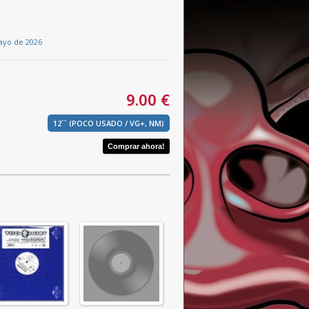
ayo de 2026
9.00 €
12´´ (POCO USADO / VG+, NM)