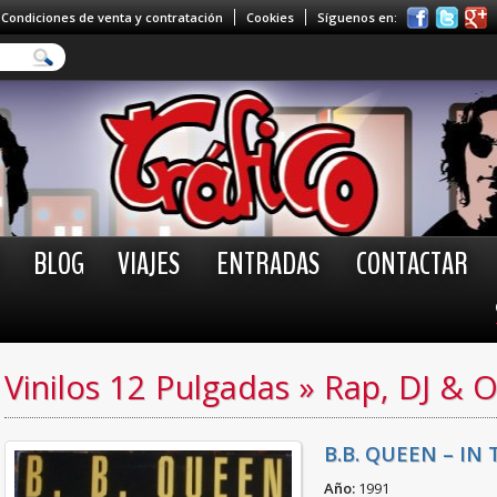
Condiciones de venta y contratación
Cookies
Síguenos en:
BLOG
VIAJES
ENTRADAS
CONTACTAR
Vinilos 12 Pulgadas
»
Rap, DJ & 
B.B. QUEEN – IN
Año:
1991