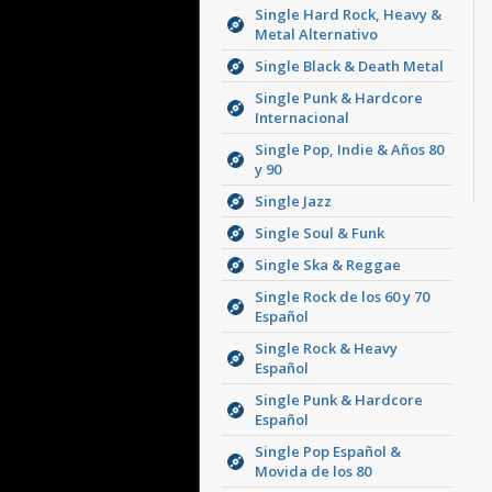
Single Hard Rock, Heavy &
Metal Alternativo
Single Black & Death Metal
Single Punk & Hardcore
Internacional
Single Pop, Indie & Años 80
y 90
Single Jazz
Single Soul & Funk
Single Ska & Reggae
Single Rock de los 60 y 70
Español
Single Rock & Heavy
Español
Single Punk & Hardcore
Español
Single Pop Español &
Movida de los 80