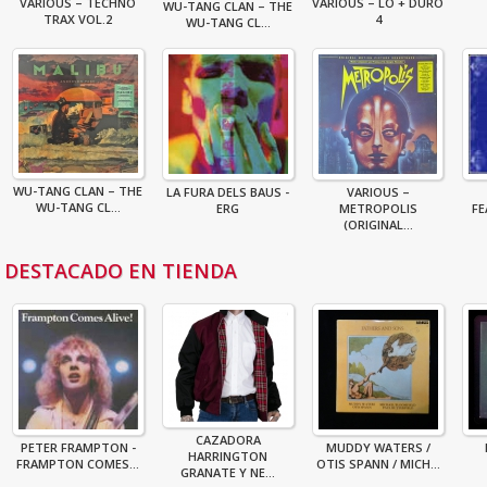
VARIOUS – TECHNO
VARIOUS – LO + DURO
WU-TANG CLAN – THE
TRAX VOL.2
4
WU-TANG CL...
WU-TANG CLAN – THE
LA FURA DELS BAUS -
VARIOUS –
WU-TANG CL...
ERG
METROPOLIS
FE
(ORIGINAL...
DESTACADO EN TIENDA
CAZADORA
PETER FRAMPTON -
MUDDY WATERS /
HARRINGTON
FRAMPTON COMES...
OTIS SPANN / MICH...
GRANATE Y NE...