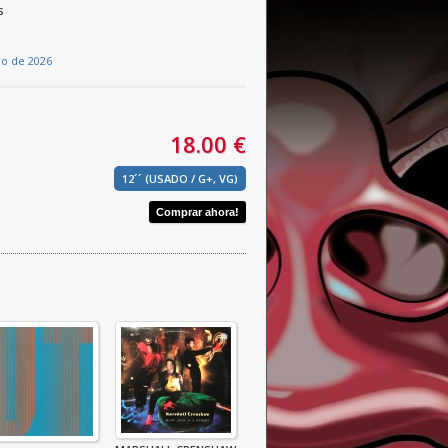
s
io de 2026
18.00 €
12´´ (USADO / G+, VG)