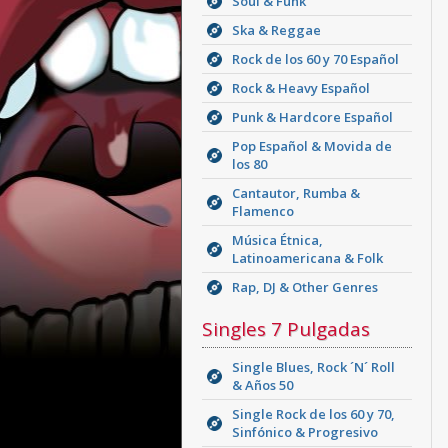
Soul & Funk
Ska & Reggae
Rock de los 60 y 70 Español
Rock & Heavy Español
Punk & Hardcore Español
Pop Español & Movida de
los 80
Cantautor, Rumba &
Flamenco
Música Étnica,
Latinoamericana & Folk
Rap, DJ & Other Genres
Singles 7 Pulgadas
Single Blues, Rock ´N´ Roll
& Años 50
Single Rock de los 60 y 70,
Sinfónico & Progresivo