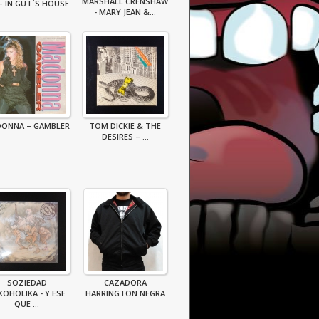
MARSHALL CRENSHAW
– IN GUT´S HOUSE
- MARY JEAN &...
ONNA – GAMBLER
TOM DICKIE & THE
DESIRES ‎– ...
SOZIEDAD
CAZADORA
KOHOLIKA - Y ESE
HARRINGTON NEGRA
QUE ...