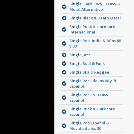
Single Hard Rock, Heavy &
Metal Alternativo
Single Black & Death Metal
Single Punk & Hardcore
Internacional
Single Pop, Indie & Años 80
y 90
Single Jazz
Single Soul & Funk
Single Ska & Reggae
Single Rock de los 60 y 70
Español
Single Rock & Heavy
Español
Single Punk & Hardcore
Español
Single Pop Español &
Movida de los 80