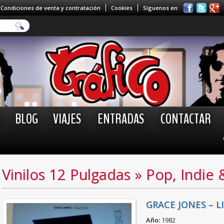
Condiciones de venta y contratación
Cookies
Síguenos en:
BLOG
VIAJES
ENTRADAS
CONTACTAR
Vinilos 12 Pulgadas
»
Pop, Indie 
GRACE JONES – L
Año:
1982