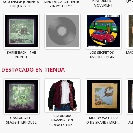
NEW ORDER –
UT 
SOUTHSIDE JOHNNY &
MENTAL AS ANYTHING
MOVEMENT
THE JUKES - I...
- IF YOU LEAV...
SHRIEKBACK - THE
LOS SECRETOS –
MAD
INFINITE
CAMBIO DE PLANE...
DESTACADO EN TIENDA
CAZADORA
ONSLAUGHT -
MUDDY WATERS /
HARRINGTON
SLAUGHTERHOUSE
OTIS SPANN / MICH...
AL
GRANATE Y NE...