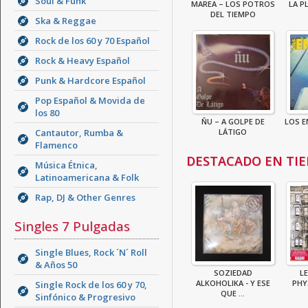
Soul & Funk
MAREA – LOS POTROS
LA P
DEL TIEMPO
Ska & Reggae
Rock de los 60 y 70 Español
Rock & Heavy Español
Punk & Hardcore Español
Pop Español & Movida de
los 80
ÑU – A GOLPE DE
LOS E
Cantautor, Rumba &
LÁTIGO
Flamenco
DESTACADO EN TI
Música Étnica,
Latinoamericana & Folk
Rap, DJ & Other Genres
Singles 7 Pulgadas
Single Blues, Rock ´N´ Roll
& Años 50
SOZIEDAD
LE
ALKOHOLIKA - Y ESE
PHY
Single Rock de los 60 y 70,
QUE ...
Sinfónico & Progresivo