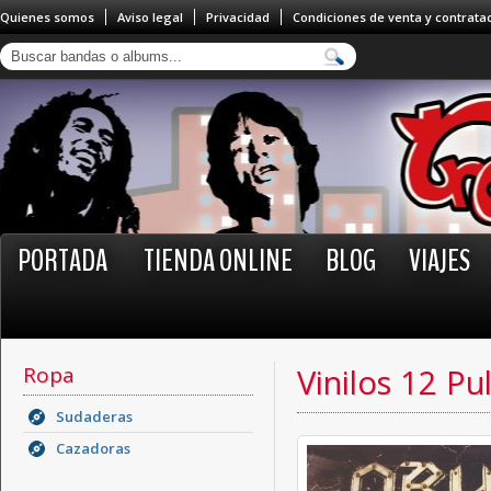
Quienes somos
Aviso legal
Privacidad
Condiciones de venta y contrata
PORTADA
TIENDA ONLINE
BLOG
VIAJES
Ropa
Vinilos 12 Pu
Sudaderas
Cazadoras