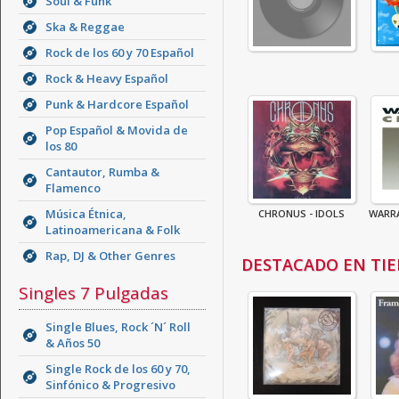
Soul & Funk
Ska & Reggae
Rock de los 60 y 70 Español
Rock & Heavy Español
Punk & Hardcore Español
Pop Español & Movida de
los 80
Cantautor, Rumba &
Flamenco
Música Étnica,
CHRONUS - IDOLS
WARRA
Latinoamericana & Folk
Rap, DJ & Other Genres
DESTACADO EN TI
Singles 7 Pulgadas
Single Blues, Rock ´N´ Roll
& Años 50
Single Rock de los 60 y 70,
Sinfónico & Progresivo