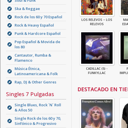
Soul & Funk
Ska & Reggae
Rock de los 60 y 70 Español
LOS RELEVOS – LOS
MA
RELEVOS
EDA
Rock & Heavy Español
Punk & Hardcore Español
Pop Español & Movida de
los 80
Cantautor, Rumba &
Flamenco
Música Étnica,
CADILLAC (5) -
FUNKYLLAC
IMPL
Latinoamericana & Folk
Rap, DJ & Other Genres
DESTACADO EN TI
Singles 7 Pulgadas
Single Blues, Rock ´N´ Roll
& Años 50
Single Rock de los 60 y 70,
Sinfónico & Progresivo