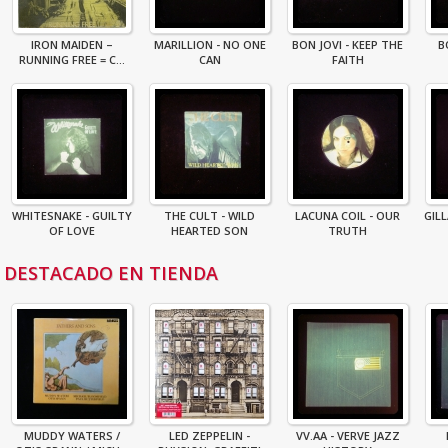
IRON MAIDEN –
MARILLION - NO ONE
BON JOVI - KEEP THE
B
RUNNING FREE = C...
CAN
FAITH
WHITESNAKE - GUILTY
THE CULT - WILD
LACUNA COIL - OUR
GIL
OF LOVE
HEARTED SON
TRUTH
DESTACADO EN TIENDA
MUDDY WATERS /
LED ZEPPELIN -
VV.AA - VERVE JAZZ