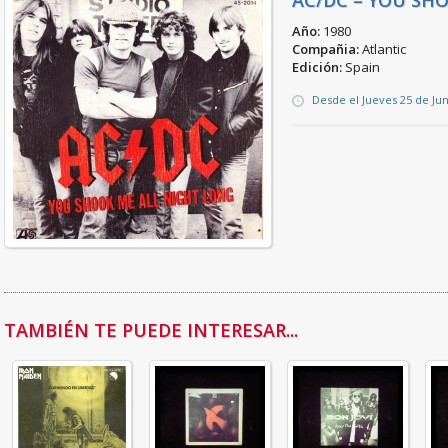
AC/DC – YOU SH
Año:
1980
Compañia:
Atlantic
Edición:
Spain
Desde el Jueves 25 de Ju
TAMBIÉN TE PUEDE INTERESAR...