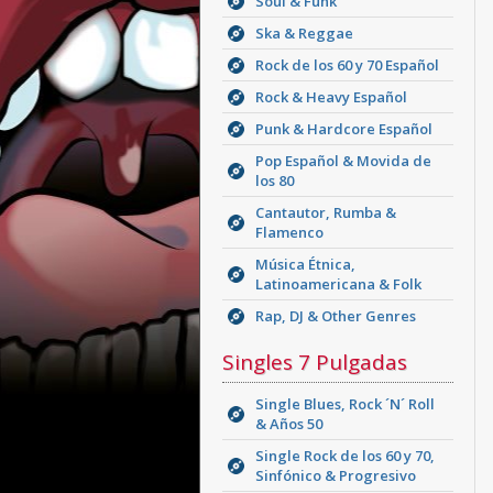
Soul & Funk
Ska & Reggae
Rock de los 60 y 70 Español
Rock & Heavy Español
Punk & Hardcore Español
Pop Español & Movida de
los 80
Cantautor, Rumba &
Flamenco
Música Étnica,
Latinoamericana & Folk
Rap, DJ & Other Genres
Singles 7 Pulgadas
Single Blues, Rock ´N´ Roll
& Años 50
Single Rock de los 60 y 70,
Sinfónico & Progresivo