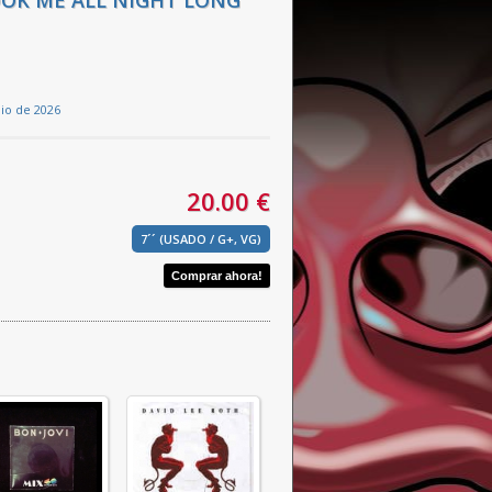
OOK ME ALL NIGHT LONG
nio de 2026
20.00 €
7´´ (USADO / G+, VG)