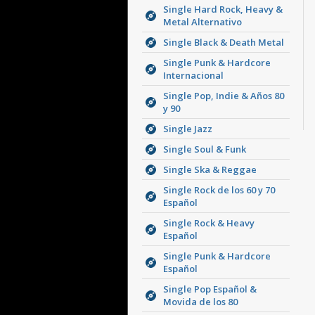
Single Hard Rock, Heavy &
Metal Alternativo
Single Black & Death Metal
Single Punk & Hardcore
Internacional
Single Pop, Indie & Años 80
y 90
Single Jazz
Single Soul & Funk
Single Ska & Reggae
Single Rock de los 60 y 70
Español
Single Rock & Heavy
Español
Single Punk & Hardcore
Español
Single Pop Español &
Movida de los 80