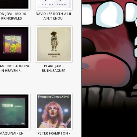
ON JOVI - MIX 40
DAVID LEE ROTH-A LIL
PRINCIPALES
´AIN.T ENOU...
LAN - NO LAUGHING
PEARL JAM -
IN HEAVEN /...
BU$HLEAGUER
MÁQUINA! - EN
PETER FRAMPTON -