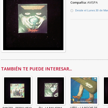
Compañia:
AVISPA
Desde el Lunes 30 de Ma
TAMBIÉN TE PUEDE INTERESAR...
LEÑO – LA NOCHE DE
PANZER - PERRO VIEJO
ÑU - LA BAILARINA