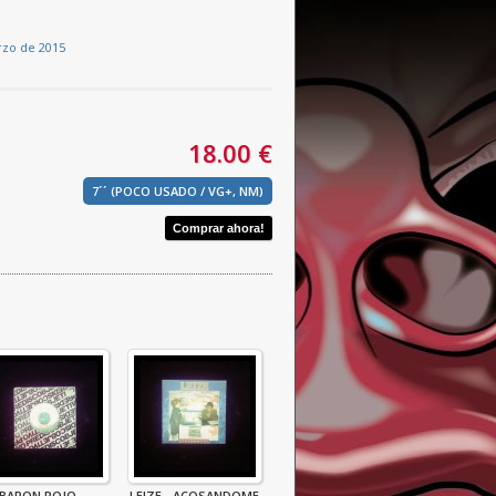
rzo de 2015
18.00 €
7´´ (POCO USADO / VG+, NM)
BARON ROJO -
LEIZE - ACOSANDOME