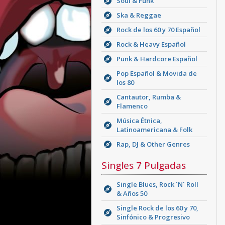
Soul & Funk
Ska & Reggae
Rock de los 60 y 70 Español
Rock & Heavy Español
Punk & Hardcore Español
Pop Español & Movida de
los 80
Cantautor, Rumba &
Flamenco
Música Étnica,
Latinoamericana & Folk
Rap, DJ & Other Genres
Singles 7 Pulgadas
Single Blues, Rock ´N´ Roll
& Años 50
Single Rock de los 60 y 70,
Sinfónico & Progresivo