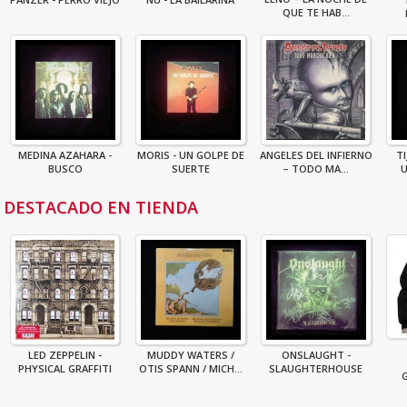
QUE TE HAB...
MEDINA AZAHARA -
MORIS - UN GOLPE DE
ANGELES DEL INFIERNO
TI
BUSCO
SUERTE
– TODO MA...
U
DESTACADO EN TIENDA
LED ZEPPELIN -
MUDDY WATERS /
ONSLAUGHT -
PHYSICAL GRAFFITI
OTIS SPANN / MICH...
SLAUGHTERHOUSE
G