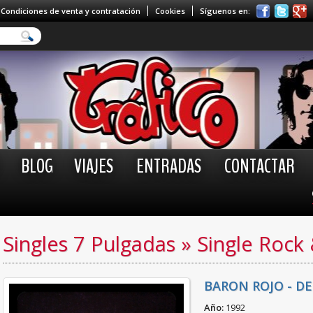
Condiciones de venta y contratación
Cookies
Síguenos en:
BLOG
VIAJES
ENTRADAS
CONTACTAR
Singles 7 Pulgadas
»
Single Rock
BARON ROJO - DE
Año:
1992