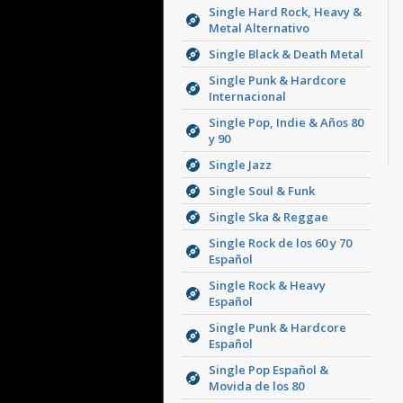
Single Hard Rock, Heavy &
Metal Alternativo
Single Black & Death Metal
Single Punk & Hardcore
Internacional
Single Pop, Indie & Años 80
y 90
Single Jazz
Single Soul & Funk
Single Ska & Reggae
Single Rock de los 60 y 70
Español
Single Rock & Heavy
Español
Single Punk & Hardcore
Español
Single Pop Español &
Movida de los 80