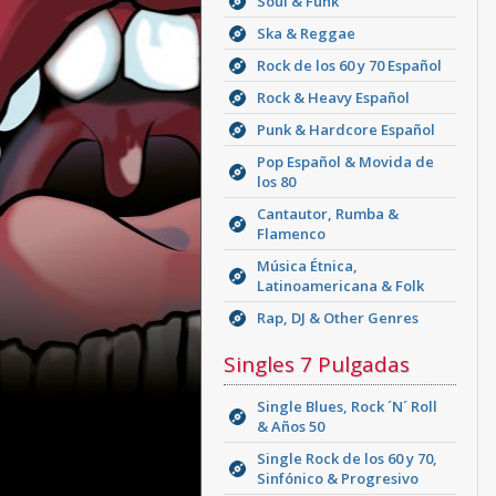
Soul & Funk
Ska & Reggae
Rock de los 60 y 70 Español
Rock & Heavy Español
Punk & Hardcore Español
Pop Español & Movida de
los 80
Cantautor, Rumba &
Flamenco
Música Étnica,
Latinoamericana & Folk
Rap, DJ & Other Genres
Singles 7 Pulgadas
Single Blues, Rock ´N´ Roll
& Años 50
Single Rock de los 60 y 70,
Sinfónico & Progresivo