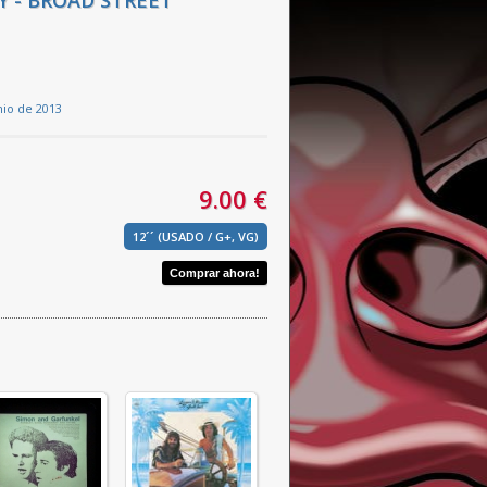
 - BROAD STREET
nio de 2013
9.00 €
12´´ (USADO / G+, VG)