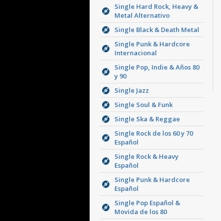
Single Hard Rock, Heavy &
Metal Alternativo
Single Black & Death Metal
Single Punk & Hardcore
Internacional
Single Pop, Indie & Años 80
y 90
Single Jazz
Single Soul & Funk
Single Ska & Reggae
Single Rock de los 60 y 70
Español
Single Rock & Heavy
Español
Single Punk & Hardcore
Español
Single Pop Español &
Movida de los 80