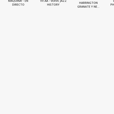
MÁQUINA! - EN
VV.AA - VERVE JAZZ
HARRINGTON
DIRECTO
HISTORY
PH
GRANATE Y NE...