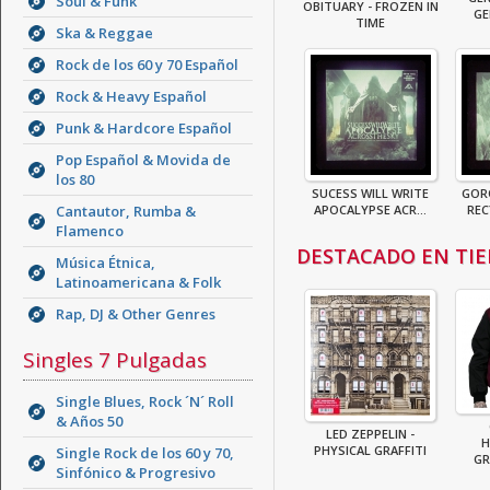
Soul & Funk
OBITUARY - FROZEN IN
GE
TIME
Ska & Reggae
Rock de los 60 y 70 Español
Rock & Heavy Español
Punk & Hardcore Español
Pop Español & Movida de
los 80
SUCESS WILL WRITE
GORO
Cantautor, Rumba &
APOCALYPSE ACR...
REC
Flamenco
DESTACADO EN TI
Música Étnica,
Latinoamericana & Folk
Rap, DJ & Other Genres
Singles 7 Pulgadas
Single Blues, Rock ´N´ Roll
& Años 50
LED ZEPPELIN -
H
PHYSICAL GRAFFITI
Single Rock de los 60 y 70,
GR
Sinfónico & Progresivo