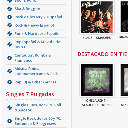
Soul & Funk
Ska & Reggae
Rock de los 60 y 70 Español
Rock & Heavy Español
Punk & Hardcore Español
DINAR
SLADE – SMASHES
Pop Español & Movida de
los 80
DESTACADO EN TI
Cantautor, Rumba &
Flamenco
Música Étnica,
Latinoamericana & Folk
Rap, DJ & Other Genres
Singles 7 Pulgadas
ONSLAUGHT -
Single Blues, Rock ´N´ Roll
SLAUGHTERHOUSE
ALKO
& Años 50
Single Rock de los 60 y 70,
Sinfónico & Progresivo